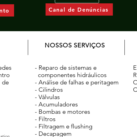
Canal de Denúncias
nto
NOSSOS SERVIÇOS
redes
- Reparo de sistemas e
E
ntro
componentes hidráulicos
R
a de
- Análise de falhas e peritagem
O
- Cilindros
C
- Válvulas
- Acumuladores
- Bombas e motores
- Filtros
- Filtragem e flushing
- Decapagem
ation