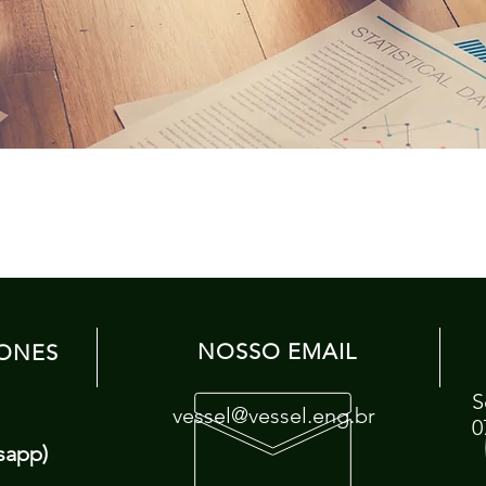
NOSSO EMAIL
ONES
S
vessel@vessel.eng.br
0
sapp)