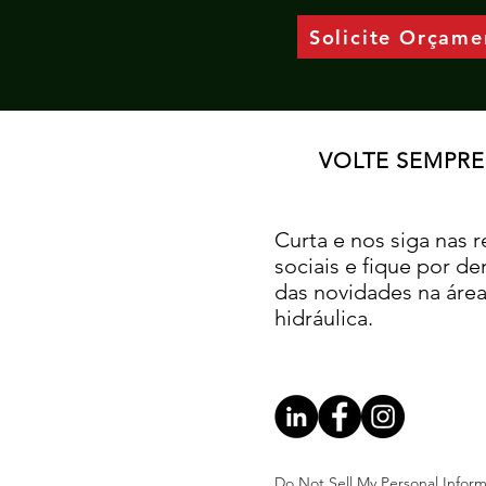
Solicite Orçame
VOLTE SEMPRE
Curta e nos siga nas 
sociais
e fique por de
das novidades
na áre
hidráulica.
Do Not Sell My Personal Inform